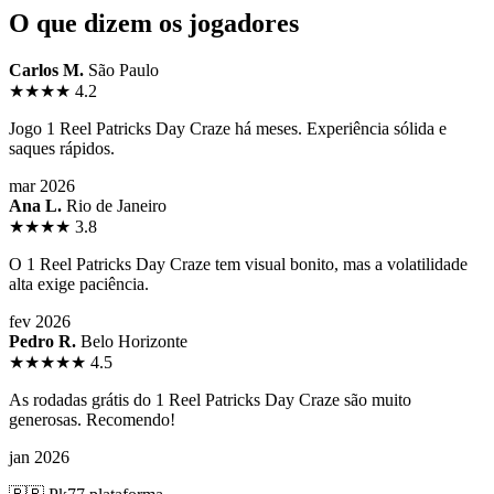
O que dizem os jogadores
Carlos M.
São Paulo
★★★★
4.2
Jogo 1 Reel Patricks Day Craze há meses. Experiência sólida e
saques rápidos.
mar 2026
Ana L.
Rio de Janeiro
★★★★
3.8
O 1 Reel Patricks Day Craze tem visual bonito, mas a volatilidade
alta exige paciência.
fev 2026
Pedro R.
Belo Horizonte
★★★★★
4.5
As rodadas grátis do 1 Reel Patricks Day Craze são muito
generosas. Recomendo!
jan 2026