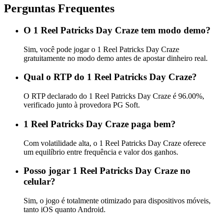
Perguntas Frequentes
O 1 Reel Patricks Day Craze tem modo demo?
Sim, você pode jogar o 1 Reel Patricks Day Craze
gratuitamente no modo demo antes de apostar dinheiro real.
Qual o RTP do 1 Reel Patricks Day Craze?
O RTP declarado do 1 Reel Patricks Day Craze é 96.00%,
verificado junto à provedora PG Soft.
1 Reel Patricks Day Craze paga bem?
Com volatilidade alta, o 1 Reel Patricks Day Craze oferece
um equilíbrio entre frequência e valor dos ganhos.
Posso jogar 1 Reel Patricks Day Craze no
celular?
Sim, o jogo é totalmente otimizado para dispositivos móveis,
tanto iOS quanto Android.