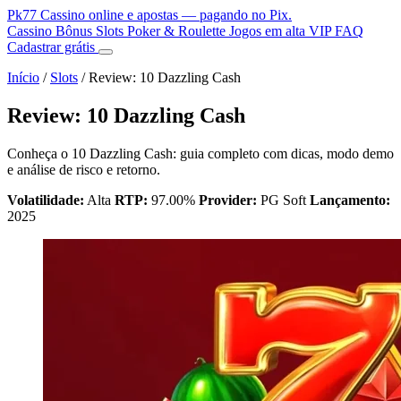
Pk77
Cassino online e apostas — pagando no Pix.
Cassino
Bônus
Slots
Poker & Roulette
Jogos em alta
VIP
FAQ
Cadastrar grátis
Início
/
Slots
/
Review: 10 Dazzling Cash
Review: 10 Dazzling Cash
Conheça o 10 Dazzling Cash: guia completo com dicas, modo demo
e análise de risco e retorno.
Volatilidade:
Alta
RTP:
97.00%
Provider:
PG Soft
Lançamento:
2025