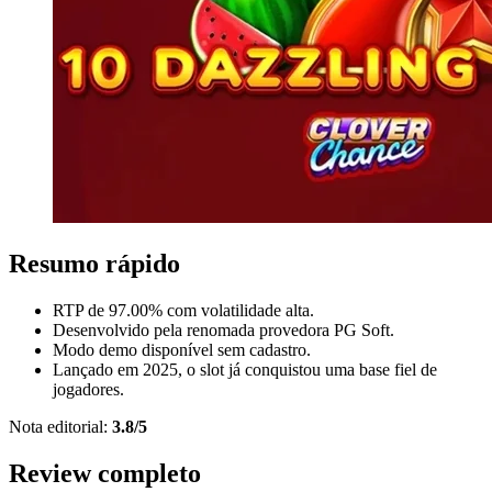
Resumo rápido
RTP de 97.00% com volatilidade alta.
Desenvolvido pela renomada provedora PG Soft.
Modo demo disponível sem cadastro.
Lançado em 2025, o slot já conquistou uma base fiel de
jogadores.
Nota editorial:
3.8/5
Review completo