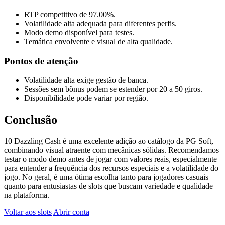
RTP competitivo de 97.00%.
Volatilidade alta adequada para diferentes perfis.
Modo demo disponível para testes.
Temática envolvente e visual de alta qualidade.
Pontos de atenção
Volatilidade alta exige gestão de banca.
Sessões sem bônus podem se estender por 20 a 50 giros.
Disponibilidade pode variar por região.
Conclusão
10 Dazzling Cash é uma excelente adição ao catálogo da PG Soft,
combinando visual atraente com mecânicas sólidas. Recomendamos
testar o modo demo antes de jogar com valores reais, especialmente
para entender a frequência dos recursos especiais e a volatilidade do
jogo. No geral, é uma ótima escolha tanto para jogadores casuais
quanto para entusiastas de slots que buscam variedade e qualidade
na plataforma.
Voltar aos slots
Abrir conta