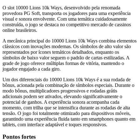
O slot 10000 Lions 10k Ways, desenvolvido pela renomada
provedora PG Soft, transporta os jogadores para uma experiência
visual e sonora envolvente. Com uma temática cuidadosamente
construída, o jogo se destaca no competitivo mercado de cassinos
online brasileiros.
A mecânica principal do 10000 Lions 10k Ways combina elementos
clássicos com inovações modernas. Os símbolos de alto valor são
representados por ícones temáticos detalhados, enquanto os
símbolos de baixo valor seguem o padrão de cartas estilizadas. A
grade de jogo oferece múltiplas formas de vitória, mantendo o
jogador engajado a cada giro.
Um dos diferenciais do 10000 Lions 10k Ways é a sua rodada de
bônus, acionada pela combinação de símbolos especiais. Durante o
modo bônus, multiplicadores progressivos e rodadas grátis
adicionais podem ser ativados, elevando significativamente o
potencial de ganhos. A experiência sonora acompanha cada
momento, com trilha que se intensifica durante as rodadas de alta
tensão. O jogo foi totalmente otimizado para dispositivos móveis,
garantindo uma experiência fluida tanto em smartphones quanto em
tablets, com interface adaptável e toques responsivos.
Pontos fortes