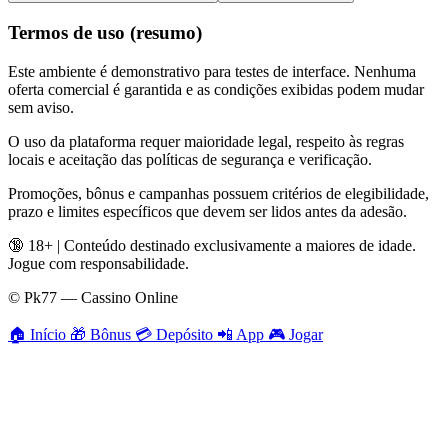
Termos de uso (resumo)
Este ambiente é demonstrativo para testes de interface. Nenhuma
oferta comercial é garantida e as condições exibidas podem mudar
sem aviso.
O uso da plataforma requer maioridade legal, respeito às regras
locais e aceitação das políticas de segurança e verificação.
Promoções, bônus e campanhas possuem critérios de elegibilidade,
prazo e limites específicos que devem ser lidos antes da adesão.
🔞 18+ | Conteúdo destinado exclusivamente a maiores de idade.
Jogue com responsabilidade.
© Pk77 — Cassino Online
🏠
Início
🎁
Bônus
💳
Depósito
📲
App
🎮
Jogar