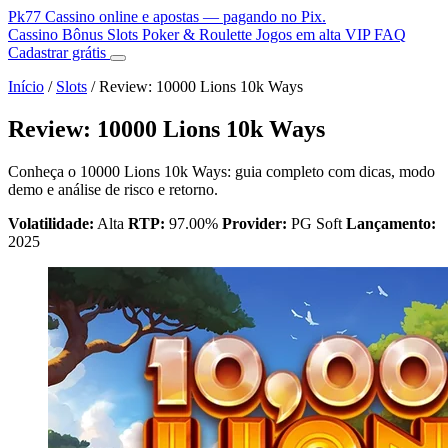
Pk77
Cassino online e apostas — pagando no Pix.
Cassino
Bônus
Slots
Poker & Roulette
Jogos em alta
VIP
FAQ
Cadastrar grátis
Início
/
Slots
/
Review: 10000 Lions 10k Ways
Review: 10000 Lions 10k Ways
Conheça o 10000 Lions 10k Ways: guia completo com dicas, modo
demo e análise de risco e retorno.
Volatilidade:
Alta
RTP:
97.00%
Provider:
PG Soft
Lançamento:
2025