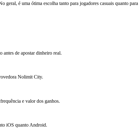
. No geral, é uma ótima escolha tanto para jogadores casuais quanto para
antes de apostar dinheiro real.
rovedora Nolimit City.
 frequência e valor dos ganhos.
anto iOS quanto Android.