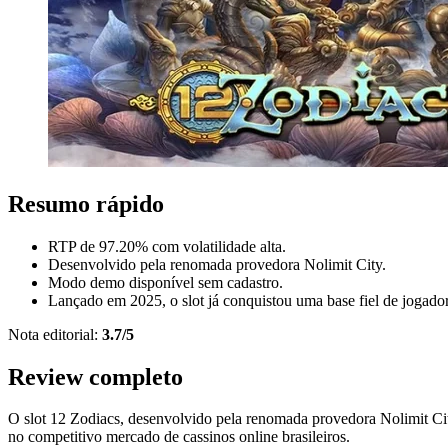
Resumo rápido
RTP de 97.20% com volatilidade alta.
Desenvolvido pela renomada provedora Nolimit City.
Modo demo disponível sem cadastro.
Lançado em 2025, o slot já conquistou uma base fiel de jogador
Nota editorial:
3.7/5
Review completo
O slot 12 Zodiacs, desenvolvido pela renomada provedora Nolimit Cit
no competitivo mercado de cassinos online brasileiros.