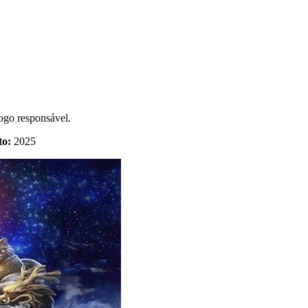
jogo responsável.
o:
2025