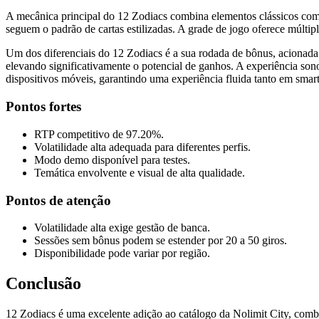
A mecânica principal do 12 Zodiacs combina elementos clássicos com 
seguem o padrão de cartas estilizadas. A grade de jogo oferece múltip
Um dos diferenciais do 12 Zodiacs é a sua rodada de bônus, acionada 
elevando significativamente o potencial de ganhos. A experiência son
dispositivos móveis, garantindo uma experiência fluida tanto em smar
Pontos fortes
RTP competitivo de 97.20%.
Volatilidade alta adequada para diferentes perfis.
Modo demo disponível para testes.
Temática envolvente e visual de alta qualidade.
Pontos de atenção
Volatilidade alta exige gestão de banca.
Sessões sem bônus podem se estender por 20 a 50 giros.
Disponibilidade pode variar por região.
Conclusão
12 Zodiacs é uma excelente adição ao catálogo da Nolimit City, comb