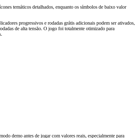
cones temáticos detalhados, enquanto os símbolos de baixo valor
cadores progressivos e rodadas grátis adicionais podem ser ativados,
odadas de alta tensão. O jogo foi totalmente otimizado para
s.
modo demo antes de jogar com valores reais, especialmente para