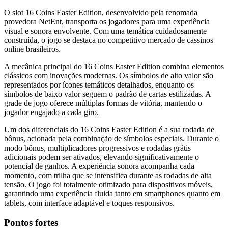
O slot 16 Coins Easter Edition, desenvolvido pela renomada
provedora NetEnt, transporta os jogadores para uma experiência
visual e sonora envolvente. Com uma temática cuidadosamente
construída, o jogo se destaca no competitivo mercado de cassinos
online brasileiros.
A mecânica principal do 16 Coins Easter Edition combina elementos
clássicos com inovações modernas. Os símbolos de alto valor são
representados por ícones temáticos detalhados, enquanto os
símbolos de baixo valor seguem o padrão de cartas estilizadas. A
grade de jogo oferece múltiplas formas de vitória, mantendo o
jogador engajado a cada giro.
Um dos diferenciais do 16 Coins Easter Edition é a sua rodada de
bônus, acionada pela combinação de símbolos especiais. Durante o
modo bônus, multiplicadores progressivos e rodadas grátis
adicionais podem ser ativados, elevando significativamente o
potencial de ganhos. A experiência sonora acompanha cada
momento, com trilha que se intensifica durante as rodadas de alta
tensão. O jogo foi totalmente otimizado para dispositivos móveis,
garantindo uma experiência fluida tanto em smartphones quanto em
tablets, com interface adaptável e toques responsivos.
Pontos fortes