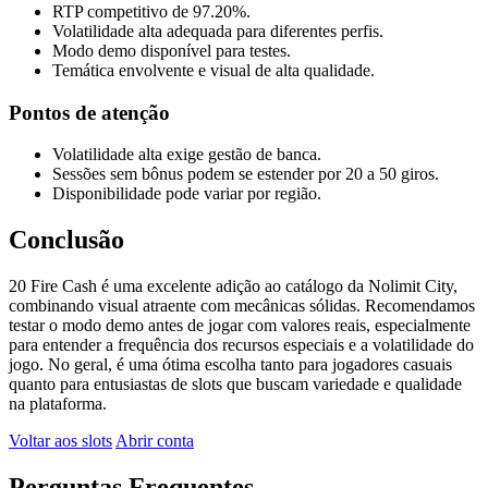
RTP competitivo de 97.20%.
Volatilidade alta adequada para diferentes perfis.
Modo demo disponível para testes.
Temática envolvente e visual de alta qualidade.
Pontos de atenção
Volatilidade alta exige gestão de banca.
Sessões sem bônus podem se estender por 20 a 50 giros.
Disponibilidade pode variar por região.
Conclusão
20 Fire Cash é uma excelente adição ao catálogo da Nolimit City,
combinando visual atraente com mecânicas sólidas. Recomendamos
testar o modo demo antes de jogar com valores reais, especialmente
para entender a frequência dos recursos especiais e a volatilidade do
jogo. No geral, é uma ótima escolha tanto para jogadores casuais
quanto para entusiastas de slots que buscam variedade e qualidade
na plataforma.
Voltar aos slots
Abrir conta
Perguntas Frequentes