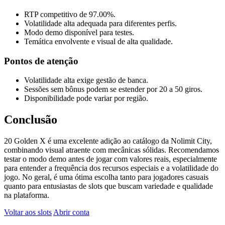
RTP competitivo de 97.00%.
Volatilidade alta adequada para diferentes perfis.
Modo demo disponível para testes.
Temática envolvente e visual de alta qualidade.
Pontos de atenção
Volatilidade alta exige gestão de banca.
Sessões sem bônus podem se estender por 20 a 50 giros.
Disponibilidade pode variar por região.
Conclusão
20 Golden X é uma excelente adição ao catálogo da Nolimit City,
combinando visual atraente com mecânicas sólidas. Recomendamos
testar o modo demo antes de jogar com valores reais, especialmente
para entender a frequência dos recursos especiais e a volatilidade do
jogo. No geral, é uma ótima escolha tanto para jogadores casuais
quanto para entusiastas de slots que buscam variedade e qualidade
na plataforma.
Voltar aos slots
Abrir conta