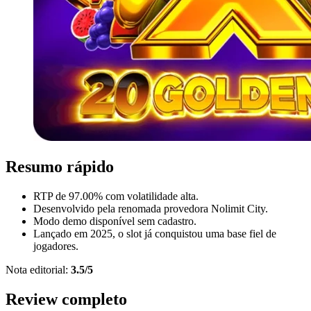
Resumo rápido
RTP de 97.00% com volatilidade alta.
Desenvolvido pela renomada provedora Nolimit City.
Modo demo disponível sem cadastro.
Lançado em 2025, o slot já conquistou uma base fiel de
jogadores.
Nota editorial:
3.5/5
Review completo