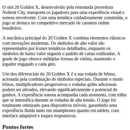
O slot 20 Golden X, desenvolvido pela renomada provedora
Nolimit City, transporta os jogadores para uma experiência visual e
sonora envolvente. Com uma temática cuidadosamente construída, o
jogo se destaca no competitivo mercado de cassinos online
brasileiros.
A mecânica principal do 20 Golden X combina elementos clássicos
com inovações modernas. Os símbolos de alto valor são
representados por ícones temáticos detalhados, enquanto os
símbolos de baixo valor seguem o padrão de cartas estilizadas. A
grade de jogo oferece múltiplas formas de vitória, mantendo o
jogador engajado a cada giro.
Um dos diferenciais do 20 Golden X é a sua rodada de bônus,
acionada pela combinação de símbolos especiais. Durante o modo
bônus, multiplicadores progressivos e rodadas grátis adicionais
podem ser ativados, elevando significativamente o potencial de
ganhos. A experiência sonora acompanha cada momento, com trilha
que se intensifica durante as rodadas de alta tensão. O jogo foi
totalmente otimizado para dispositivos móveis, garantindo uma
experiência fluida tanto em smartphones quanto em tablets, com
interface adaptável e toques responsivos.
Pontos fortes