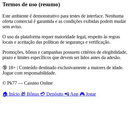
Termos de uso (resumo)
Este ambiente é demonstrativo para testes de interface. Nenhuma
oferta comercial é garantida e as condições exibidas podem mudar
sem aviso.
O uso da plataforma requer maioridade legal, respeito às regras
locais e aceitação das políticas de segurança e verificação.
Promoções, bônus e campanhas possuem critérios de elegibilidade,
prazo e limites específicos que devem ser lidos antes da adesão.
🔞 18+ | Conteúdo destinado exclusivamente a maiores de idade.
Jogue com responsabilidade.
© Pk77 — Cassino Online
🏠
Início
🎁
Bônus
💳
Depósito
📲
App
🎮
Jogar