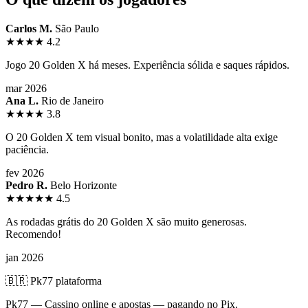
Carlos M.
São Paulo
★★★★
4.2
Jogo 20 Golden X há meses. Experiência sólida e saques rápidos.
mar 2026
Ana L.
Rio de Janeiro
★★★★
3.8
O 20 Golden X tem visual bonito, mas a volatilidade alta exige
paciência.
fev 2026
Pedro R.
Belo Horizonte
★★★★★
4.5
As rodadas grátis do 20 Golden X são muito generosas.
Recomendo!
jan 2026
🇧🇷 Pk77 plataforma
Pk77 — Cassino online e apostas — pagando no Pix.