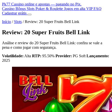
Pk77
Cassino online e apostas — pagando no Pix.
Cassino
Bônus
Slots
Poker & Roulette
Jogos em alta
VIP
FAQ
Cadastrar grátis
Início
/
Slots
/
Review: 20 Super Fruits Bell Link
Review: 20 Super Fruits Bell Link
Análise e review do 20 Super Fruits Bell Link: confira se vale a
pena e como jogar com segurança.
Volatilidade:
Alta
RTP:
95.50%
Provider:
PG Soft
Lançamento:
2025