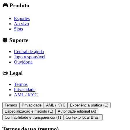
🎮
Produto
Esportes
Ao vivo
Slots
🛟
Suporte
Central de ajuda
Jogo responsável
Ouvidoria
📜
Legal
Termos
Privacidade
AML / KYC
Termos
Privacidade
AML / KYC
Experiência prática (E)
Especialização e método (E)
Autoridade editorial (A)
Confiabilidade e transparência (T)
Contexto local Brasil
Termos de uso (resumo)