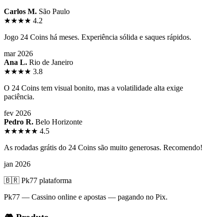
Carlos M.
São Paulo
★★★★
4.2
Jogo 24 Coins há meses. Experiência sólida e saques rápidos.
mar 2026
Ana L.
Rio de Janeiro
★★★★
3.8
O 24 Coins tem visual bonito, mas a volatilidade alta exige
paciência.
fev 2026
Pedro R.
Belo Horizonte
★★★★★
4.5
As rodadas grátis do 24 Coins são muito generosas. Recomendo!
jan 2026
🇧🇷 Pk77 plataforma
Pk77 — Cassino online e apostas — pagando no Pix.