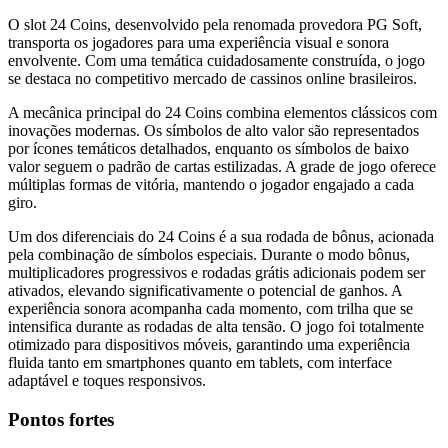
O slot 24 Coins, desenvolvido pela renomada provedora PG Soft,
transporta os jogadores para uma experiência visual e sonora
envolvente. Com uma temática cuidadosamente construída, o jogo
se destaca no competitivo mercado de cassinos online brasileiros.
A mecânica principal do 24 Coins combina elementos clássicos com
inovações modernas. Os símbolos de alto valor são representados
por ícones temáticos detalhados, enquanto os símbolos de baixo
valor seguem o padrão de cartas estilizadas. A grade de jogo oferece
múltiplas formas de vitória, mantendo o jogador engajado a cada
giro.
Um dos diferenciais do 24 Coins é a sua rodada de bônus, acionada
pela combinação de símbolos especiais. Durante o modo bônus,
multiplicadores progressivos e rodadas grátis adicionais podem ser
ativados, elevando significativamente o potencial de ganhos. A
experiência sonora acompanha cada momento, com trilha que se
intensifica durante as rodadas de alta tensão. O jogo foi totalmente
otimizado para dispositivos móveis, garantindo uma experiência
fluida tanto em smartphones quanto em tablets, com interface
adaptável e toques responsivos.
Pontos fortes