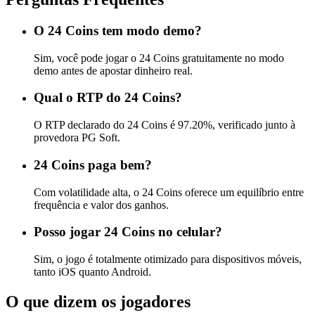
O 24 Coins tem modo demo?
Sim, você pode jogar o 24 Coins gratuitamente no modo
demo antes de apostar dinheiro real.
Qual o RTP do 24 Coins?
O RTP declarado do 24 Coins é 97.20%, verificado junto à
provedora PG Soft.
24 Coins paga bem?
Com volatilidade alta, o 24 Coins oferece um equilíbrio entre
frequência e valor dos ganhos.
Posso jogar 24 Coins no celular?
Sim, o jogo é totalmente otimizado para dispositivos móveis,
tanto iOS quanto Android.
O que dizem os jogadores