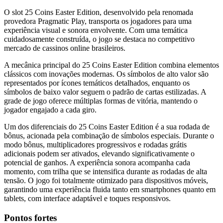
O slot 25 Coins Easter Edition, desenvolvido pela renomada
provedora Pragmatic Play, transporta os jogadores para uma
experiência visual e sonora envolvente. Com uma temática
cuidadosamente construída, o jogo se destaca no competitivo
mercado de cassinos online brasileiros.
A mecânica principal do 25 Coins Easter Edition combina elementos
clássicos com inovações modernas. Os símbolos de alto valor são
representados por ícones temáticos detalhados, enquanto os
símbolos de baixo valor seguem o padrão de cartas estilizadas. A
grade de jogo oferece múltiplas formas de vitória, mantendo o
jogador engajado a cada giro.
Um dos diferenciais do 25 Coins Easter Edition é a sua rodada de
bônus, acionada pela combinação de símbolos especiais. Durante o
modo bônus, multiplicadores progressivos e rodadas grátis
adicionais podem ser ativados, elevando significativamente o
potencial de ganhos. A experiência sonora acompanha cada
momento, com trilha que se intensifica durante as rodadas de alta
tensão. O jogo foi totalmente otimizado para dispositivos móveis,
garantindo uma experiência fluida tanto em smartphones quanto em
tablets, com interface adaptável e toques responsivos.
Pontos fortes