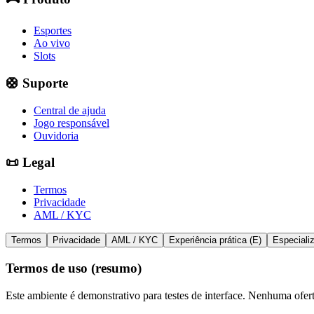
Esportes
Ao vivo
Slots
🛟
Suporte
Central de ajuda
Jogo responsável
Ouvidoria
📜
Legal
Termos
Privacidade
AML / KYC
Termos
Privacidade
AML / KYC
Experiência prática (E)
Especiali
Termos de uso (resumo)
Este ambiente é demonstrativo para testes de interface. Nenhuma ofer