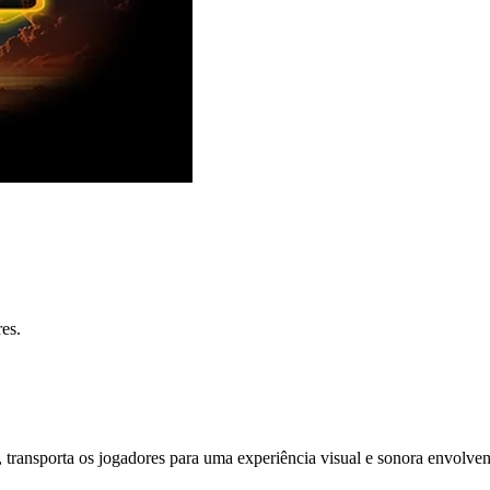
es.
transporta os jogadores para uma experiência visual e sonora envolven