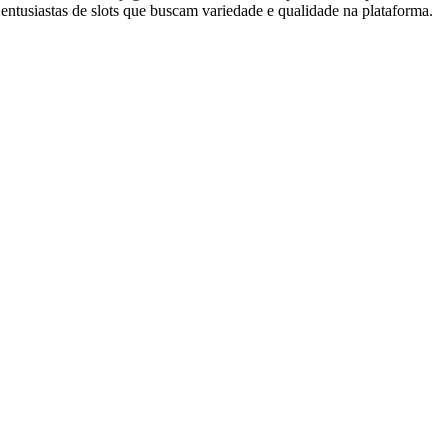
 entusiastas de slots que buscam variedade e qualidade na plataforma.