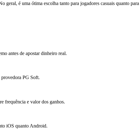
. No geral, é uma ótima escolha tanto para jogadores casuais quanto para
o antes de apostar dinheiro real.
 provedora PG Soft.
re frequência e valor dos ganhos.
anto iOS quanto Android.