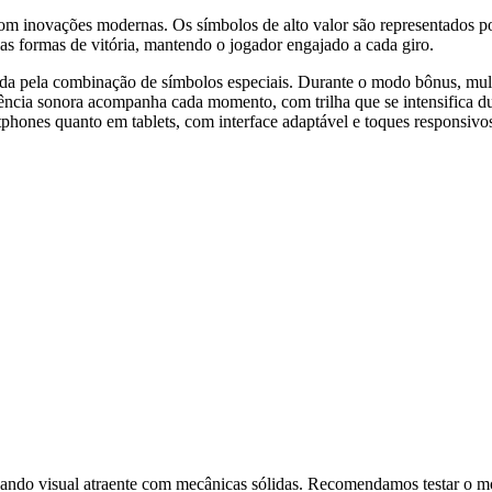
 inovações modernas. Os símbolos de alto valor são representados por
las formas de vitória, mantendo o jogador engajado a cada giro.
a pela combinação de símbolos especiais. Durante o modo bônus, multi
ência sonora acompanha cada momento, com trilha que se intensifica dur
tphones quanto em tablets, com interface adaptável e toques responsivo
ndo visual atraente com mecânicas sólidas. Recomendamos testar o mo