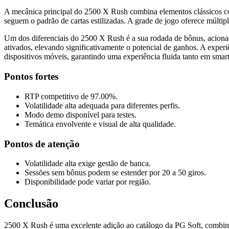
A mecânica principal do 2500 X Rush combina elementos clássicos com
seguem o padrão de cartas estilizadas. A grade de jogo oferece múltip
Um dos diferenciais do 2500 X Rush é a sua rodada de bônus, acionad
ativados, elevando significativamente o potencial de ganhos. A experi
dispositivos móveis, garantindo uma experiência fluida tanto em smar
Pontos fortes
RTP competitivo de 97.00%.
Volatilidade alta adequada para diferentes perfis.
Modo demo disponível para testes.
Temática envolvente e visual de alta qualidade.
Pontos de atenção
Volatilidade alta exige gestão de banca.
Sessões sem bônus podem se estender por 20 a 50 giros.
Disponibilidade pode variar por região.
Conclusão
2500 X Rush é uma excelente adição ao catálogo da PG Soft, combina