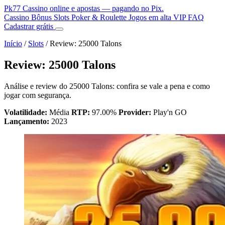
Pk77
Cassino online e apostas — pagando no Pix.
Cassino
Bônus
Slots
Poker & Roulette
Jogos em alta
VIP
FAQ
Cadastrar grátis
Início
/
Slots
/
Review: 25000 Talons
Review: 25000 Talons
Análise e review do 25000 Talons: confira se vale a pena e como
jogar com segurança.
Volatilidade:
Média
RTP:
97.00%
Provider:
Play'n GO
Lançamento:
2023