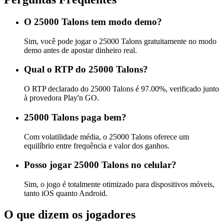
O 25000 Talons tem modo demo?
Sim, você pode jogar o 25000 Talons gratuitamente no modo
demo antes de apostar dinheiro real.
Qual o RTP do 25000 Talons?
O RTP declarado do 25000 Talons é 97.00%, verificado junto
à provedora Play'n GO.
25000 Talons paga bem?
Com volatilidade média, o 25000 Talons oferece um
equilíbrio entre frequência e valor dos ganhos.
Posso jogar 25000 Talons no celular?
Sim, o jogo é totalmente otimizado para dispositivos móveis,
tanto iOS quanto Android.
O que dizem os jogadores