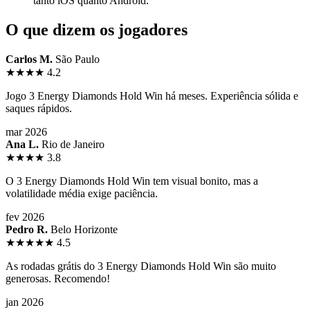
tanto iOS quanto Android.
O que dizem os jogadores
Carlos M.
São Paulo
★★★★
4.2
Jogo 3 Energy Diamonds Hold Win há meses. Experiência sólida e
saques rápidos.
mar 2026
Ana L.
Rio de Janeiro
★★★★
3.8
O 3 Energy Diamonds Hold Win tem visual bonito, mas a
volatilidade média exige paciência.
fev 2026
Pedro R.
Belo Horizonte
★★★★★
4.5
As rodadas grátis do 3 Energy Diamonds Hold Win são muito
generosas. Recomendo!
jan 2026