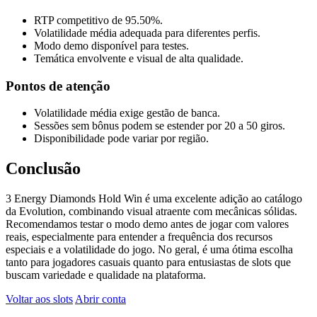
RTP competitivo de 95.50%.
Volatilidade média adequada para diferentes perfis.
Modo demo disponível para testes.
Temática envolvente e visual de alta qualidade.
Pontos de atenção
Volatilidade média exige gestão de banca.
Sessões sem bônus podem se estender por 20 a 50 giros.
Disponibilidade pode variar por região.
Conclusão
3 Energy Diamonds Hold Win é uma excelente adição ao catálogo
da Evolution, combinando visual atraente com mecânicas sólidas.
Recomendamos testar o modo demo antes de jogar com valores
reais, especialmente para entender a frequência dos recursos
especiais e a volatilidade do jogo. No geral, é uma ótima escolha
tanto para jogadores casuais quanto para entusiastas de slots que
buscam variedade e qualidade na plataforma.
Voltar aos slots
Abrir conta