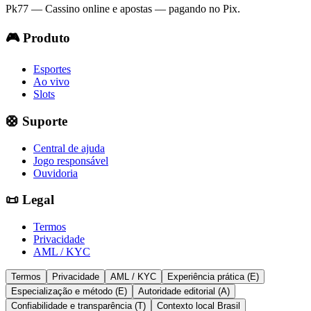
Pk77 — Cassino online e apostas — pagando no Pix.
🎮
Produto
Esportes
Ao vivo
Slots
🛟
Suporte
Central de ajuda
Jogo responsável
Ouvidoria
📜
Legal
Termos
Privacidade
AML / KYC
Termos
Privacidade
AML / KYC
Experiência prática (E)
Especialização e método (E)
Autoridade editorial (A)
Confiabilidade e transparência (T)
Contexto local Brasil