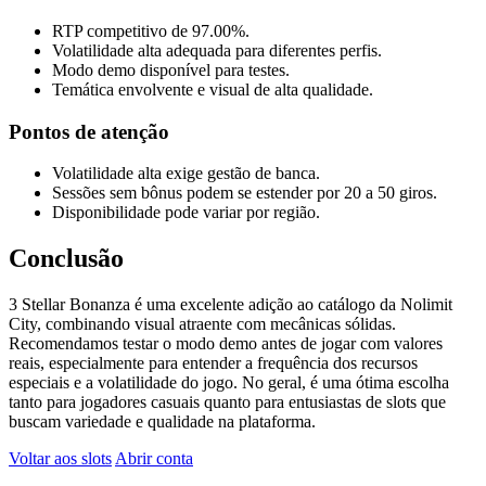
RTP competitivo de 97.00%.
Volatilidade alta adequada para diferentes perfis.
Modo demo disponível para testes.
Temática envolvente e visual de alta qualidade.
Pontos de atenção
Volatilidade alta exige gestão de banca.
Sessões sem bônus podem se estender por 20 a 50 giros.
Disponibilidade pode variar por região.
Conclusão
3 Stellar Bonanza é uma excelente adição ao catálogo da Nolimit
City, combinando visual atraente com mecânicas sólidas.
Recomendamos testar o modo demo antes de jogar com valores
reais, especialmente para entender a frequência dos recursos
especiais e a volatilidade do jogo. No geral, é uma ótima escolha
tanto para jogadores casuais quanto para entusiastas de slots que
buscam variedade e qualidade na plataforma.
Voltar aos slots
Abrir conta