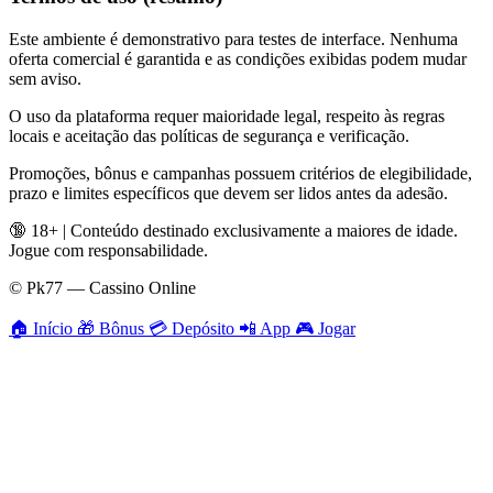
Este ambiente é demonstrativo para testes de interface. Nenhuma
oferta comercial é garantida e as condições exibidas podem mudar
sem aviso.
O uso da plataforma requer maioridade legal, respeito às regras
locais e aceitação das políticas de segurança e verificação.
Promoções, bônus e campanhas possuem critérios de elegibilidade,
prazo e limites específicos que devem ser lidos antes da adesão.
🔞 18+ | Conteúdo destinado exclusivamente a maiores de idade.
Jogue com responsabilidade.
© Pk77 — Cassino Online
🏠
Início
🎁
Bônus
💳
Depósito
📲
App
🎮
Jogar