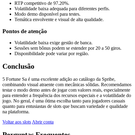
RTP competitivo de 97.20%.
Volatilidade baixa adequada para diferentes perfis.
Modo demo disponível para testes.
Temática envolvente e visual de alta qualidade.
Pontos de atenção
Volatilidade baixa exige gestão de banca.
Sessões sem bônus podem se estender por 20 a 50 giros.
Disponibilidade pode variar por região.
Conclusão
5 Fortune Sa é uma excelente adição ao catálogo da Spribe,
combinando visual atraente com mecânicas sólidas. Recomendamos
testar o modo demo antes de jogar com valores reais, especialmente
para entender a frequência dos recursos especiais e a volatilidade do
jogo. No geral, é uma ótima escolha tanto para jogadores casuais
quanto para entusiastas de slots que buscam variedade e qualidade
na plataforma.
Voltar aos slots
Abrir conta
Perguntas Frequentes