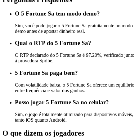
O 5 Fortune Sa tem modo demo?
Sim, você pode jogar o 5 Fortune Sa gratuitamente no modo
demo antes de apostar dinheiro real.
Qual o RTP do 5 Fortune Sa?
O RTP declarado do 5 Fortune Sa é 97.20%, verificado junto
à provedora Spribe.
5 Fortune Sa paga bem?
Com volatilidade baixa, o 5 Fortune Sa oferece um equilíbrio
entre frequência e valor dos ganhos.
Posso jogar 5 Fortune Sa no celular?
Sim, o jogo é totalmente otimizado para dispositivos móveis,
tanto iOS quanto Android.
O que dizem os jogadores