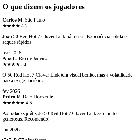
O que dizem os jogadores
Carlos M.
São Paulo
★★★★
4.2
Jogo 50 Red Hot 7 Clover Link há meses. Experiência sólida e
saques rápidos.
mar 2026
Ana L.
Rio de Janeiro
★★★★
3.8
O 50 Red Hot 7 Clover Link tem visual bonito, mas a volatilidade
baixa exige paciência.
fev 2026
Pedro R.
Belo Horizonte
★★★★★
4.5
As rodadas grátis do 50 Red Hot 7 Clover Link são muito
generosas. Recomendo!
jan 2026