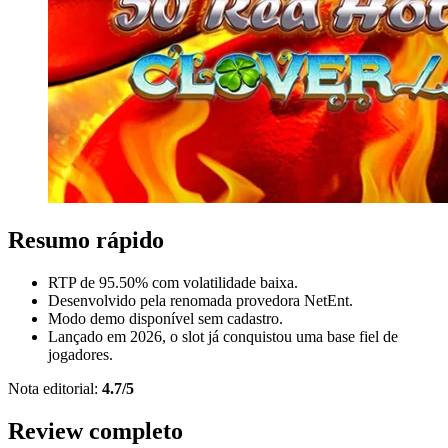
Resumo rápido
RTP de 95.50% com volatilidade baixa.
Desenvolvido pela renomada provedora NetEnt.
Modo demo disponível sem cadastro.
Lançado em 2026, o slot já conquistou uma base fiel de
jogadores.
Nota editorial:
4.7/5
Review completo