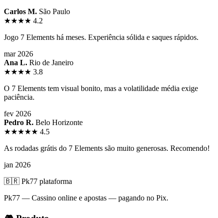
Carlos M.
São Paulo
★★★★
4.2
Jogo 7 Elements há meses. Experiência sólida e saques rápidos.
mar 2026
Ana L.
Rio de Janeiro
★★★★
3.8
O 7 Elements tem visual bonito, mas a volatilidade média exige
paciência.
fev 2026
Pedro R.
Belo Horizonte
★★★★★
4.5
As rodadas grátis do 7 Elements são muito generosas. Recomendo!
jan 2026
🇧🇷 Pk77 plataforma
Pk77 — Cassino online e apostas — pagando no Pix.