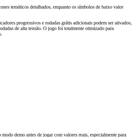
ones temáticos detalhados, enquanto os símbolos de baixo valor
adores progressivos e rodadas grátis adicionais podem ser ativados,
odadas de alta tensão. O jogo foi totalmente otimizado para
s.
 modo demo antes de jogar com valores reais, especialmente para