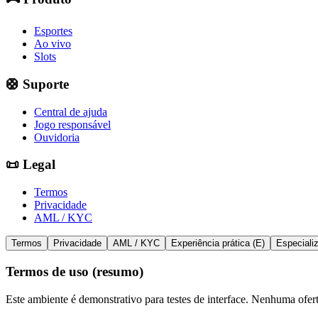
Esportes
Ao vivo
Slots
🛟
Suporte
Central de ajuda
Jogo responsável
Ouvidoria
📜
Legal
Termos
Privacidade
AML / KYC
Termos
Privacidade
AML / KYC
Experiência prática (E)
Especiali
Termos de uso (resumo)
Este ambiente é demonstrativo para testes de interface. Nenhuma ofer