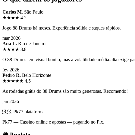
Carlos M.
São Paulo
★★★★
4.2
Jogo 88 Drums há meses. Experiência sólida e saques rápidos.
mar 2026
Ana L.
Rio de Janeiro
★★★★
3.8
O 88 Drums tem visual bonito, mas a volatilidade média-alta exige pa
fev 2026
Pedro R.
Belo Horizonte
★★★★★
4.5
As rodadas grátis do 88 Drums são muito generosas. Recomendo!
jan 2026
🇧🇷 Pk77 plataforma
Pk77 — Cassino online e apostas — pagando no Pix.
🎮
Produto