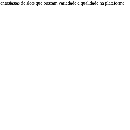
 entusiastas de slots que buscam variedade e qualidade na plataforma.