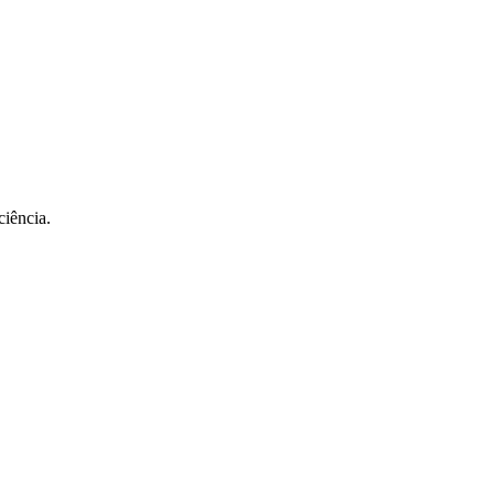
ciência.