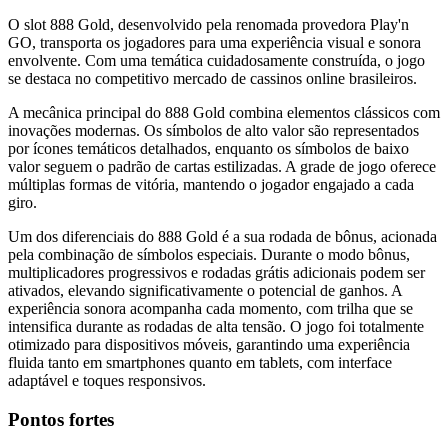
O slot 888 Gold, desenvolvido pela renomada provedora Play'n
GO, transporta os jogadores para uma experiência visual e sonora
envolvente. Com uma temática cuidadosamente construída, o jogo
se destaca no competitivo mercado de cassinos online brasileiros.
A mecânica principal do 888 Gold combina elementos clássicos com
inovações modernas. Os símbolos de alto valor são representados
por ícones temáticos detalhados, enquanto os símbolos de baixo
valor seguem o padrão de cartas estilizadas. A grade de jogo oferece
múltiplas formas de vitória, mantendo o jogador engajado a cada
giro.
Um dos diferenciais do 888 Gold é a sua rodada de bônus, acionada
pela combinação de símbolos especiais. Durante o modo bônus,
multiplicadores progressivos e rodadas grátis adicionais podem ser
ativados, elevando significativamente o potencial de ganhos. A
experiência sonora acompanha cada momento, com trilha que se
intensifica durante as rodadas de alta tensão. O jogo foi totalmente
otimizado para dispositivos móveis, garantindo uma experiência
fluida tanto em smartphones quanto em tablets, com interface
adaptável e toques responsivos.
Pontos fortes