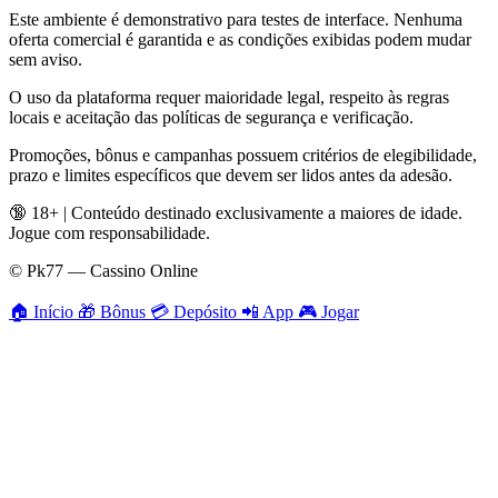
Este ambiente é demonstrativo para testes de interface. Nenhuma
oferta comercial é garantida e as condições exibidas podem mudar
sem aviso.
O uso da plataforma requer maioridade legal, respeito às regras
locais e aceitação das políticas de segurança e verificação.
Promoções, bônus e campanhas possuem critérios de elegibilidade,
prazo e limites específicos que devem ser lidos antes da adesão.
🔞 18+ | Conteúdo destinado exclusivamente a maiores de idade.
Jogue com responsabilidade.
© Pk77 — Cassino Online
🏠
Início
🎁
Bônus
💳
Depósito
📲
App
🎮
Jogar