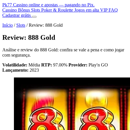
Pk77
Cassino online e apostas — pagando no Pix.
Cassino
Bônus
Slots
Poker & Roulette
Jogos em alta
VIP
FAQ
Cadastrar grátis
Início
/
Slots
/
Review: 888 Gold
Review: 888 Gold
Análise e review do 888 Gold: confira se vale a pena e como jogar
com segurança.
Volatilidade:
Média
RTP:
97.00%
Provider:
Play'n GO
Lançamento:
2023