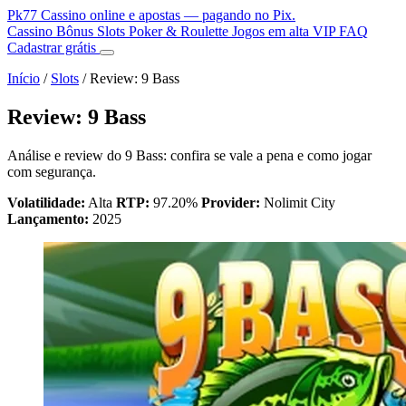
Pk77
Cassino online e apostas — pagando no Pix.
Cassino
Bônus
Slots
Poker & Roulette
Jogos em alta
VIP
FAQ
Cadastrar grátis
Início
/
Slots
/
Review: 9 Bass
Review: 9 Bass
Análise e review do 9 Bass: confira se vale a pena e como jogar
com segurança.
Volatilidade:
Alta
RTP:
97.20%
Provider:
Nolimit City
Lançamento:
2025