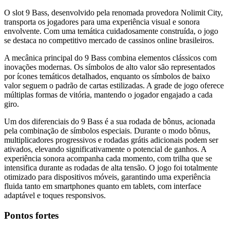
O slot 9 Bass, desenvolvido pela renomada provedora Nolimit City,
transporta os jogadores para uma experiência visual e sonora
envolvente. Com uma temática cuidadosamente construída, o jogo
se destaca no competitivo mercado de cassinos online brasileiros.
A mecânica principal do 9 Bass combina elementos clássicos com
inovações modernas. Os símbolos de alto valor são representados
por ícones temáticos detalhados, enquanto os símbolos de baixo
valor seguem o padrão de cartas estilizadas. A grade de jogo oferece
múltiplas formas de vitória, mantendo o jogador engajado a cada
giro.
Um dos diferenciais do 9 Bass é a sua rodada de bônus, acionada
pela combinação de símbolos especiais. Durante o modo bônus,
multiplicadores progressivos e rodadas grátis adicionais podem ser
ativados, elevando significativamente o potencial de ganhos. A
experiência sonora acompanha cada momento, com trilha que se
intensifica durante as rodadas de alta tensão. O jogo foi totalmente
otimizado para dispositivos móveis, garantindo uma experiência
fluida tanto em smartphones quanto em tablets, com interface
adaptável e toques responsivos.
Pontos fortes