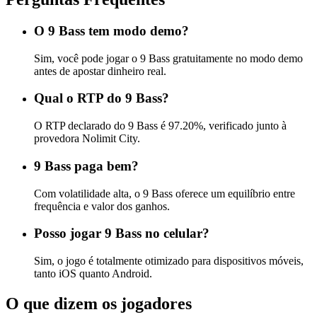
O 9 Bass tem modo demo?
Sim, você pode jogar o 9 Bass gratuitamente no modo demo
antes de apostar dinheiro real.
Qual o RTP do 9 Bass?
O RTP declarado do 9 Bass é 97.20%, verificado junto à
provedora Nolimit City.
9 Bass paga bem?
Com volatilidade alta, o 9 Bass oferece um equilíbrio entre
frequência e valor dos ganhos.
Posso jogar 9 Bass no celular?
Sim, o jogo é totalmente otimizado para dispositivos móveis,
tanto iOS quanto Android.
O que dizem os jogadores