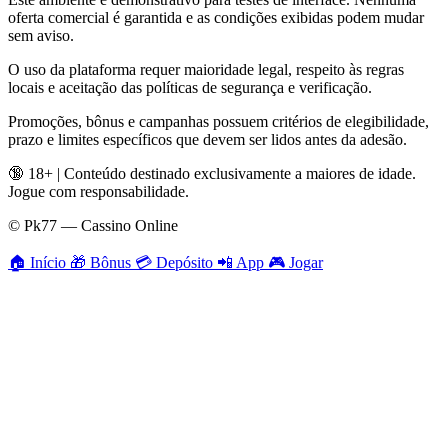
oferta comercial é garantida e as condições exibidas podem mudar
sem aviso.
O uso da plataforma requer maioridade legal, respeito às regras
locais e aceitação das políticas de segurança e verificação.
Promoções, bônus e campanhas possuem critérios de elegibilidade,
prazo e limites específicos que devem ser lidos antes da adesão.
🔞 18+ | Conteúdo destinado exclusivamente a maiores de idade.
Jogue com responsabilidade.
© Pk77 — Cassino Online
🏠
Início
🎁
Bônus
💳
Depósito
📲
App
🎮
Jogar