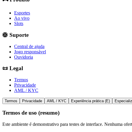
Esportes
Ao vivo
Slots
🛟
Suporte
Central de ajuda
Jogo responsável
Ouvidoria
📜
Legal
Termos
Privacidade
AML / KYC
Termos
Privacidade
AML / KYC
Experiência prática (E)
Especiali
Termos de uso (resumo)
Este ambiente é demonstrativo para testes de interface. Nenhuma ofer