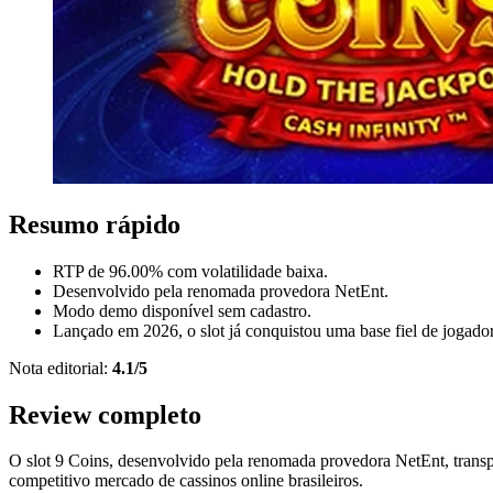
Resumo rápido
RTP de 96.00% com volatilidade baixa.
Desenvolvido pela renomada provedora NetEnt.
Modo demo disponível sem cadastro.
Lançado em 2026, o slot já conquistou uma base fiel de jogador
Nota editorial:
4.1/5
Review completo
O slot 9 Coins, desenvolvido pela renomada provedora NetEnt, transp
competitivo mercado de cassinos online brasileiros.