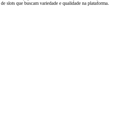
s de slots que buscam variedade e qualidade na plataforma.