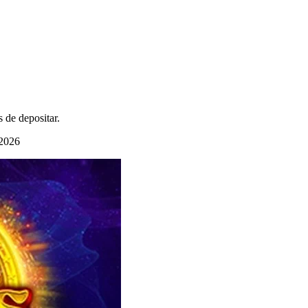
 de depositar.
2026