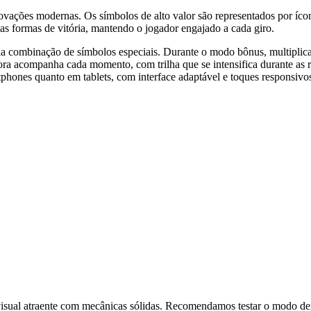
vações modernas. Os símbolos de alto valor são representados por ícon
las formas de vitória, mantendo o jogador engajado a cada giro.
a combinação de símbolos especiais. Durante o modo bônus, multiplicad
ora acompanha cada momento, com trilha que se intensifica durante as r
tphones quanto em tablets, com interface adaptável e toques responsivo
isual atraente com mecânicas sólidas. Recomendamos testar o modo demo