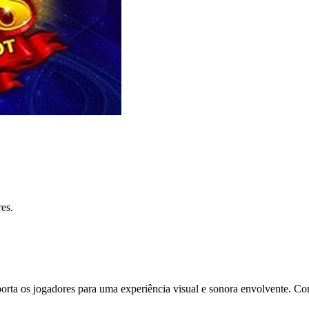
es.
orta os jogadores para uma experiência visual e sonora envolvente. C