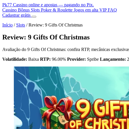
Pk77
Cassino online e apostas — pagando no Pix.
Cassino
Bônus
Slots
Poker & Roulette
Jogos em alta
VIP
FAQ
Cadastrar grátis
Início
/
Slots
/
Review: 9 Gifts Of Christmas
Review: 9 Gifts Of Christmas
Avaliação do 9 Gifts Of Christmas: confira RTP, mecânicas exclusivas 
Volatilidade:
Baixa
RTP:
96.00%
Provider:
Spribe
Lançamento:
2