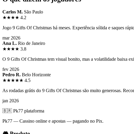
Carlos M.
São Paulo
★★★★
4.2
Jogo 9 Gifts Of Christmas há meses. Experiência sólida e saques rápi
mar 2026
Ana L.
Rio de Janeiro
★★★★
3.8
O 9 Gifts Of Christmas tem visual bonito, mas a volatilidade baixa ex
fev 2026
Pedro R.
Belo Horizonte
★★★★★
4.5
As rodadas grátis do 9 Gifts Of Christmas são muito generosas. Rec
jan 2026
🇧🇷 Pk77 plataforma
Pk77 — Cassino online e apostas — pagando no Pix.
🎮
Produto