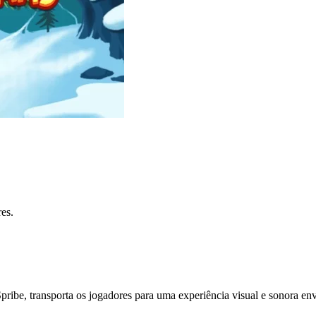
es.
pribe, transporta os jogadores para uma experiência visual e sonora e