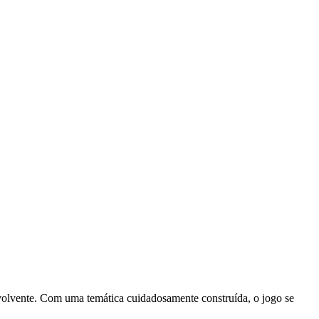
nvolvente. Com uma temática cuidadosamente construída, o jogo se