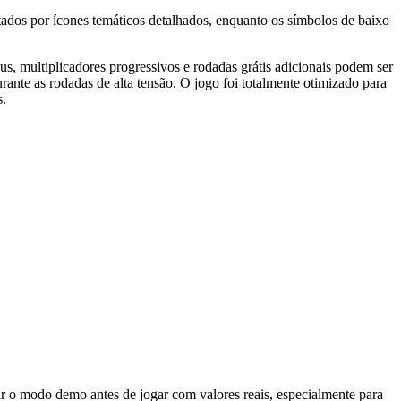
ados por ícones temáticos detalhados, enquanto os símbolos de baixo
, multiplicadores progressivos e rodadas grátis adicionais podem ser
ante as rodadas de alta tensão. O jogo foi totalmente otimizado para
s.
r o modo demo antes de jogar com valores reais, especialmente para