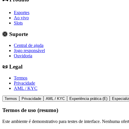
Esportes
Ao vivo
Slots
🛟
Suporte
Central de ajuda
Jogo responsável
Ouvidoria
📜
Legal
Termos
Privacidade
AML / KYC
Termos
Privacidade
AML / KYC
Experiência prática (E)
Especiali
Termos de uso (resumo)
Este ambiente é demonstrativo para testes de interface. Nenhuma ofer