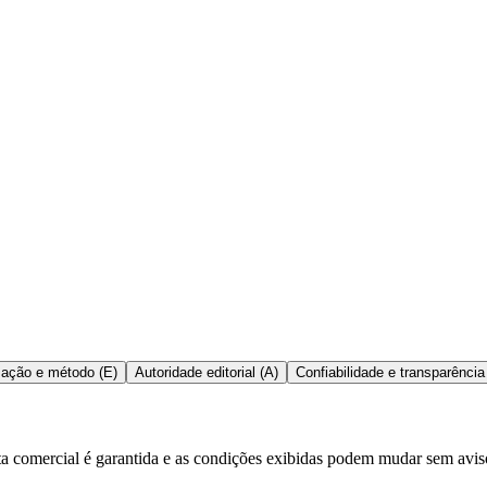
zação e método (E)
Autoridade editorial (A)
Confiabilidade e transparência
ta comercial é garantida e as condições exibidas podem mudar sem avis