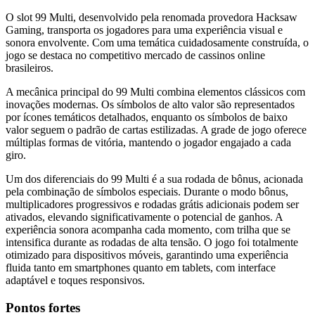
O slot 99 Multi, desenvolvido pela renomada provedora Hacksaw
Gaming, transporta os jogadores para uma experiência visual e
sonora envolvente. Com uma temática cuidadosamente construída, o
jogo se destaca no competitivo mercado de cassinos online
brasileiros.
A mecânica principal do 99 Multi combina elementos clássicos com
inovações modernas. Os símbolos de alto valor são representados
por ícones temáticos detalhados, enquanto os símbolos de baixo
valor seguem o padrão de cartas estilizadas. A grade de jogo oferece
múltiplas formas de vitória, mantendo o jogador engajado a cada
giro.
Um dos diferenciais do 99 Multi é a sua rodada de bônus, acionada
pela combinação de símbolos especiais. Durante o modo bônus,
multiplicadores progressivos e rodadas grátis adicionais podem ser
ativados, elevando significativamente o potencial de ganhos. A
experiência sonora acompanha cada momento, com trilha que se
intensifica durante as rodadas de alta tensão. O jogo foi totalmente
otimizado para dispositivos móveis, garantindo uma experiência
fluida tanto em smartphones quanto em tablets, com interface
adaptável e toques responsivos.
Pontos fortes