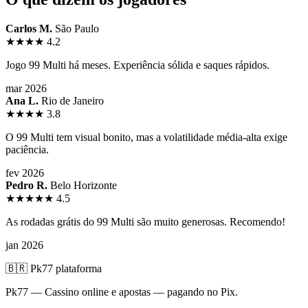
Carlos M.
São Paulo
★★★★
4.2
Jogo 99 Multi há meses. Experiência sólida e saques rápidos.
mar 2026
Ana L.
Rio de Janeiro
★★★★
3.8
O 99 Multi tem visual bonito, mas a volatilidade média-alta exige
paciência.
fev 2026
Pedro R.
Belo Horizonte
★★★★★
4.5
As rodadas grátis do 99 Multi são muito generosas. Recomendo!
jan 2026
🇧🇷 Pk77 plataforma
Pk77 — Cassino online e apostas — pagando no Pix.