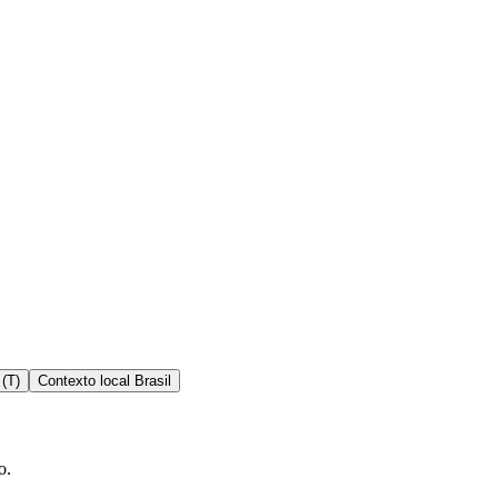
 (T)
Contexto local Brasil
o.