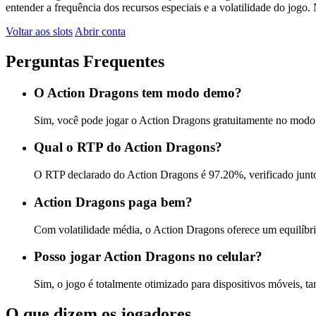
entender a frequência dos recursos especiais e a volatilidade do jogo
Voltar aos slots
Abrir conta
Perguntas Frequentes
O Action Dragons tem modo demo?
Sim, você pode jogar o Action Dragons gratuitamente no modo d
Qual o RTP do Action Dragons?
O RTP declarado do Action Dragons é 97.20%, verificado junto
Action Dragons paga bem?
Com volatilidade média, o Action Dragons oferece um equilíbri
Posso jogar Action Dragons no celular?
Sim, o jogo é totalmente otimizado para dispositivos móveis, t
O que dizem os jogadores