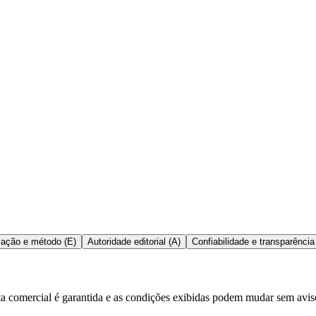
zação e método (E)
Autoridade editorial (A)
Confiabilidade e transparência
ta comercial é garantida e as condições exibidas podem mudar sem avis