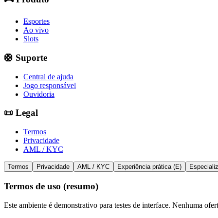
Esportes
Ao vivo
Slots
🛟
Suporte
Central de ajuda
Jogo responsável
Ouvidoria
📜
Legal
Termos
Privacidade
AML / KYC
Termos
Privacidade
AML / KYC
Experiência prática (E)
Especiali
Termos de uso (resumo)
Este ambiente é demonstrativo para testes de interface. Nenhuma ofer