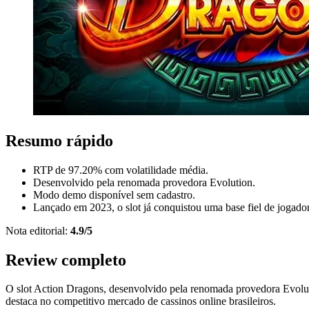
Resumo rápido
RTP de 97.20% com volatilidade média.
Desenvolvido pela renomada provedora Evolution.
Modo demo disponível sem cadastro.
Lançado em 2023, o slot já conquistou uma base fiel de jogador
Nota editorial:
4.9/5
Review completo
O slot Action Dragons, desenvolvido pela renomada provedora Evoluti
destaca no competitivo mercado de cassinos online brasileiros.