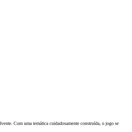
olvente. Com uma temática cuidadosamente construída, o jogo se