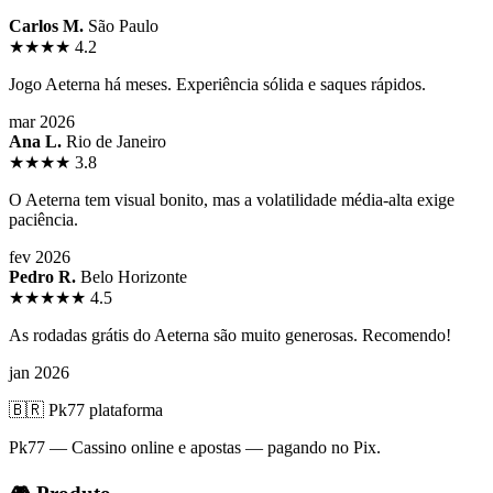
Carlos M.
São Paulo
★★★★
4.2
Jogo Aeterna há meses. Experiência sólida e saques rápidos.
mar 2026
Ana L.
Rio de Janeiro
★★★★
3.8
O Aeterna tem visual bonito, mas a volatilidade média-alta exige
paciência.
fev 2026
Pedro R.
Belo Horizonte
★★★★★
4.5
As rodadas grátis do Aeterna são muito generosas. Recomendo!
jan 2026
🇧🇷 Pk77 plataforma
Pk77 — Cassino online e apostas — pagando no Pix.