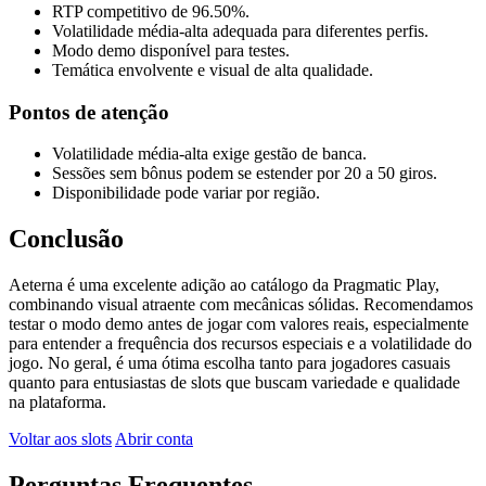
RTP competitivo de 96.50%.
Volatilidade média-alta adequada para diferentes perfis.
Modo demo disponível para testes.
Temática envolvente e visual de alta qualidade.
Pontos de atenção
Volatilidade média-alta exige gestão de banca.
Sessões sem bônus podem se estender por 20 a 50 giros.
Disponibilidade pode variar por região.
Conclusão
Aeterna é uma excelente adição ao catálogo da Pragmatic Play,
combinando visual atraente com mecânicas sólidas. Recomendamos
testar o modo demo antes de jogar com valores reais, especialmente
para entender a frequência dos recursos especiais e a volatilidade do
jogo. No geral, é uma ótima escolha tanto para jogadores casuais
quanto para entusiastas de slots que buscam variedade e qualidade
na plataforma.
Voltar aos slots
Abrir conta
Perguntas Frequentes