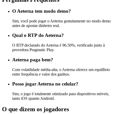
O Aeterna tem modo demo?
Sim, você pode jogar o Aeterna gratuitamente no modo demo
antes de apostar dinheiro real.
Qual o RTP do Aeterna?
O RTP declarado do Aeterna é 96.50%, verificado junto à
provedora Pragmatic Play.
Aeterna paga bem?
Com volatilidade média-alta, o Aeterna oferece um equilíbrio
entre frequência e valor dos ganhos.
Posso jogar Aeterna no celular?
Sim, o jogo é totalmente otimizado para dispositivos móveis,
tanto iOS quanto Android.
O que dizem os jogadores