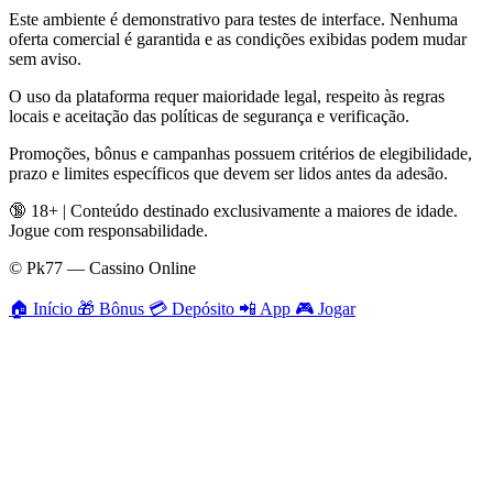
Este ambiente é demonstrativo para testes de interface. Nenhuma
oferta comercial é garantida e as condições exibidas podem mudar
sem aviso.
O uso da plataforma requer maioridade legal, respeito às regras
locais e aceitação das políticas de segurança e verificação.
Promoções, bônus e campanhas possuem critérios de elegibilidade,
prazo e limites específicos que devem ser lidos antes da adesão.
🔞 18+ | Conteúdo destinado exclusivamente a maiores de idade.
Jogue com responsabilidade.
© Pk77 — Cassino Online
🏠
Início
🎁
Bônus
💳
Depósito
📲
App
🎮
Jogar