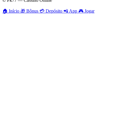
© Pk77 — Cassino Online
🏠
Início
🎁
Bônus
💳
Depósito
📲
App
🎮
Jogar